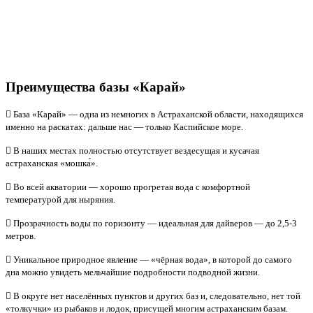
Преимущества базы «Карай»
База «Карай» — одна из немногих в Астраханской области, находящихся
именно на раскатах: дальше нас — только Каспийское море.
В наших местах полностью отсутствует вездесущая и кусачая
астраханская «мошка́».
Во всей акватории — хорошо прогретая вода с комфортной
температурой для ныряния.
Прозрачность воды по горизонту
—
идеальная для дайверов — до 2,5-3
метров.
Уникальное природное явление — «чёрная вода», в которой до самого
дна можно увидеть мельчайшие подробности подводной жизни.
В округе нет населённых пунктов и других баз и, следовательно, нет той
«толкучки» из рыбаков и лодок, присущей многим астраханским базам.