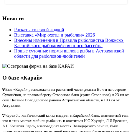
Новости
Раскаты со своей лодкой
Выставка «Мир охоты и рыбалки» 2026
Внесены изменения в Правила рыболовства Волжско-
Каспийского рыбохозяйственного бассейна
Новые суточные нормы вылова рыбы в Астраханской
области для рыболовов-любителей
О базе «Карай»
База «Карай» расположена на раскатной части дельты Волги на острове
Сухонёнок, на правом берегу Створного банк (ерика Створного), в 23 км от
села Цветное Володарского района Астраханской области, в 103 км от
Астрахани.
Через 6,5 км Рычинский канал впадает в Карайский банк, знаменитый тем,
что в этих местах любили рыбачить и охотиться Н.С.Хрущёв, Л.И.Брежнев,
А.Н.Косыгин. Здесь, в заповедных местах Володарского района, была
правительственная дача, на которой частыми гостями были известные всему