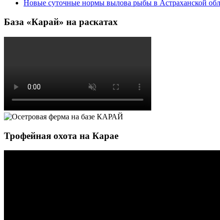
Новые суточные нормы вылова рыбы в Астраханской обл
База «Карай» на раскатах
Трофейная охота на Карае