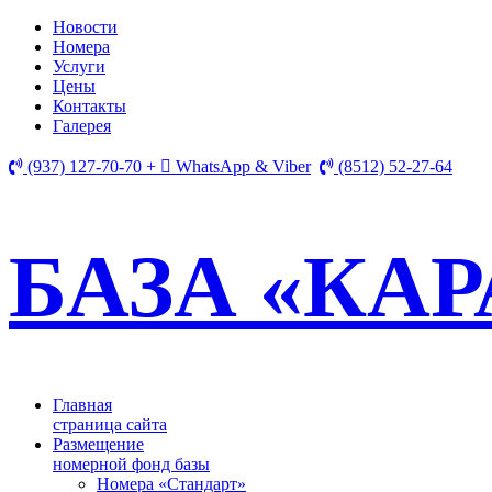
Новости
Номера
Услуги
Цены
Контакты
Галерея
(937) 127-70-70 +
WhatsApp & Viber
(8512) 52-27-64
БАЗА «КАР
­Главная
страница сайта
Размещение
номерной фонд базы
Номера «Стандарт»