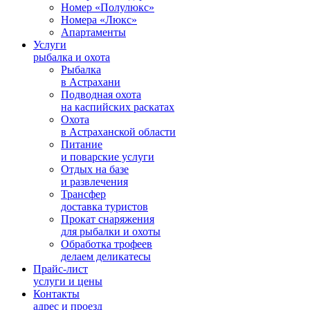
Номер «Полулюкс»
Номера «Люкс»
Апартаменты
Услуги
рыбалка и охота
Рыбалка
в Астрахани
Подводная охота
на каспийских раскатах
Охота
в Астраханской области
Питание
и поварские услуги
Отдых на базе
и развлечения
Трансфер
доставка туристов
Прокат снаряжения
для рыбалки и охоты
Обработка трофеев
делаем деликатесы
Прайс-лист
услуги и цены
Контакты
адрес и проезд